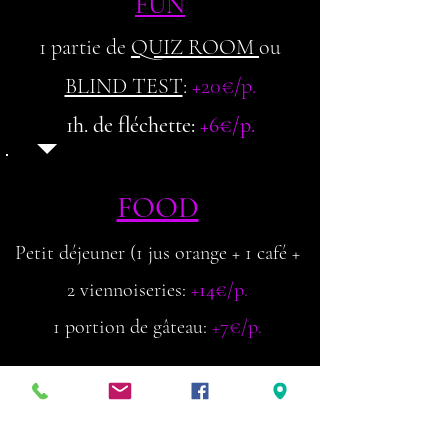
FUN
1 partie de
QUIZ ROOM
ou
BLIND TEST
:
+20€/p.
1h. de fléchette:
+6€/p.
FOOD
Petit déjeuner (1 jus orange + 1 café +
2 viennoiseries:
+14€
/p.
1 portion de gâteau:
+7€/p.
POUR CETTE FORMULE -->