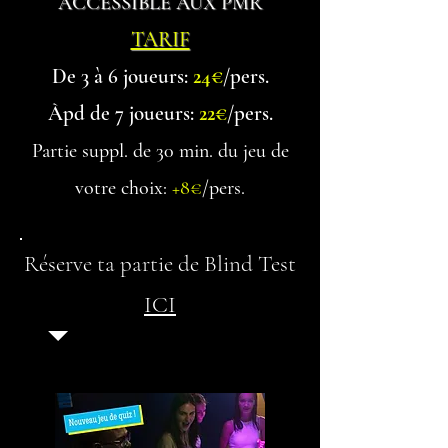
ACCESSIBLE AUX PMR
TARIF
De 3 à 6 joueurs:
24€
/pers.
Àpd de 7 jo
ueurs:
22€
/pers.
Partie suppl. de 30 min. du jeu de
votre choix:
+8
€
/pers.
Réserve ta partie de Blind Test
ICI