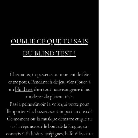
OUBLIE CE QUE TU SAIS
DU
BLIND TEST
!
Chez nous, tu passeras un moment de fête
entre potes
. Pendant 1h de jeu, viens jouer à
un
blind test
d'un tout nouveau genre dans
un décor de plateau télé.
‍Pas la peine d’avoir la voix qui porte pour
l’emporter : les buzzers sont impartiaux, eux !
Ce moment où la musique démarre et que tu
as la réponse sur le bout de la langue, tu
c
onnai
s ? Tu hésites, trépignes, bafouilles et te