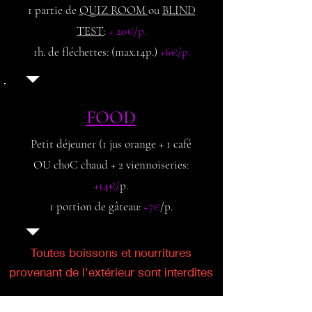
1 partie de
QUIZ ROOM
ou
BLIND
TEST
:
+ 20€/p.
1h. de fléchettes: (max.14p.)
+6€/p.
FOOD
Petit déjeuner (1 jus orange + 1 café
OU choC chaud + 2 viennoiseries:
+14€
/
p
.
1 portion de gâteau:
+7€
/p.
Toutes boissons et nourritures
provenant de l'extérieur sont interdites