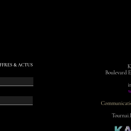
FFRES & ACTUS
K
Boulevard 
i
w
Communication
Tournai.