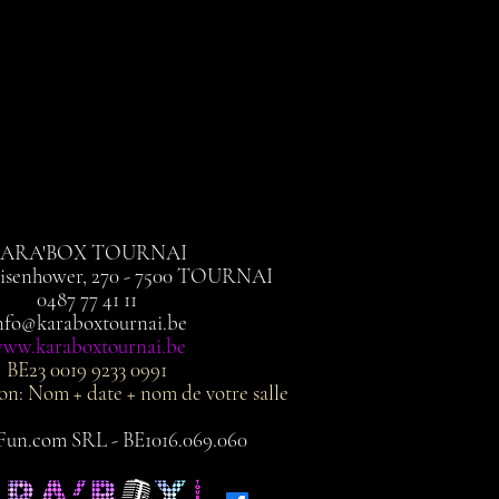
ARA'BOX TOURNAI
Eisenhower, 270 - 7500 TOURNAI
0487 77 41 11
nfo@karaboxtournai.be
ww.karaboxtournai.be
BE23 0019 9233 0991
: Nom + date + nom de votre salle
Fun.com SRL - BE1016.069.060