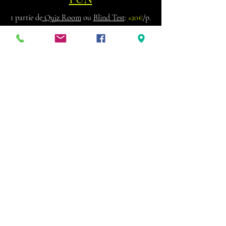
1 partie de
Quiz Room
ou
B
lind Test
:
+20€
/p.
10 questions personnalisées à intégrer dans votre
partie (vous recevrez la marche à suivre par
mail)
: +39€
1 session de 2h. de karaoké:
+18€
/p.
FOOD
Petit déjeuner (1 jus orange + 1 café OU choc.
chaud + 2 viennoiseries:
+14€
/p
.
1 portion de gâteau:
+7€
/p.
Toutes boissons et nourritures
provenant de l'extérieur sont interdites