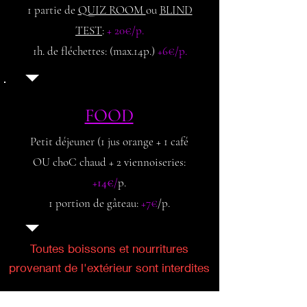
1 partie de
QUIZ ROOM
ou
BLIND
TEST
:
+ 20€/p.
1h. de fléchettes: (max.14p.)
+6€/p.
FOOD
Petit déjeuner (1 jus orange + 1 café
OU choC chaud + 2 viennoiseries:
+14€
/
p
.
1 portion de gâteau:
+7€
/p.
Toutes boissons et nourritures
provenant de l'extérieur sont interdites