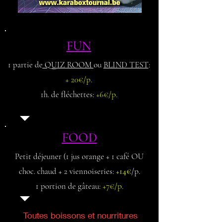
FUN
1 partie de
QUIZ ROOM
ou
BLIND TEST
:
+ 20€/p.
1h. de fléchettes:
+6€/p.
FOOD
Petit déjeuner (1 jus orange + 1 café OU
choc. chaud + 2 viennoiseries:
+14€
/p.
1 portion de gâteau:
+7€/p.​
Toutes boissons et nourritures