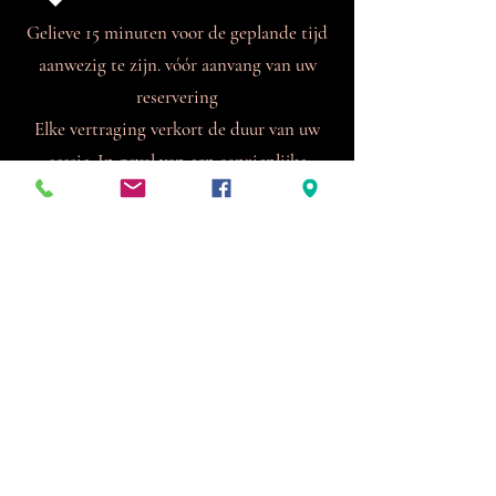
Gelieve 15 minuten voor de geplande tijd
aanwezig te zijn. vóór aanvang van uw
reservering
Elke vertraging verkort de duur van uw
sessie.
In geval van een aanzienlijke
vertraging behoudt het management zich
het recht voor om
uw reservering
volledig
te annuleren.
Wij staan geen overcapaciteit van kamers
toe. Elke kamer heeft een minimale en
maximale capaciteit, niet meer en niet
minder.
BLIJF OP DE HOOGTE VAN ONZE AANBIEDINGEN
& NIEUWS