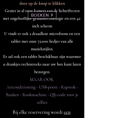
door op de knop te klikken
Geniet in al onze kamers van de lichteffecten
BOEKEN
met
ongelooflijke geluidstechnologie en een 42-
inch scherm
U vindt er ook 2 draadloze microfoons en een
tablet
met onze 72.000 liedjes van alle
muziekstijlen.
Er zal ook een tablet beschikbaar zijn waarmee
u drankjes rechtstreeks naar uw box kunt laten
bezorgen.
MAAR OOK:
Airconditioning - USB-poort - Kapstok -
Banken - Rookmachine - QR-code voor je
selfies
Bij elke reservering wordt
een