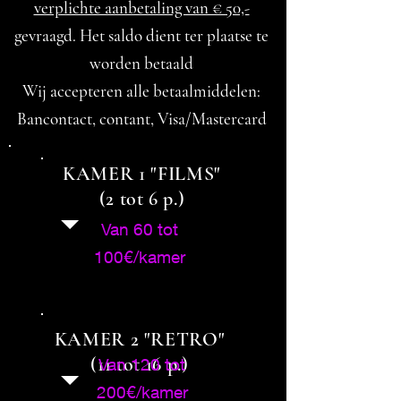
verplichte aanbetaling van € 50,-
gevraagd. Het saldo dient ter plaatse te
worden betaald
Wij accepteren alle betaalmiddelen:
Bancontact, contant, Visa/Mastercard
KAMER 1 "FILMS"
(2 tot 6 p.)
Van 60 tot
100€/kamer
KAMER 2 "RETRO"
(11 tot 16 p.)
Van 120 tot
200€/kamer