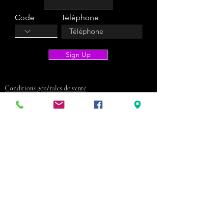
Code
Téléphone
Sign Up
Conditions générales de vente
KARA'BOX CHARLEROI
Rue de Beaumont, 25 - 6534
CHARLEROI
0487 77 41 11
info@karaboxcharleroi.be
www.karaboxcharleroi.be
BE29
1262 1164 3764
Communicatie: Naam + datum + naam
van uw kamer
Charleroi-Fun.Com SRL - BTW BE
1019.335.584